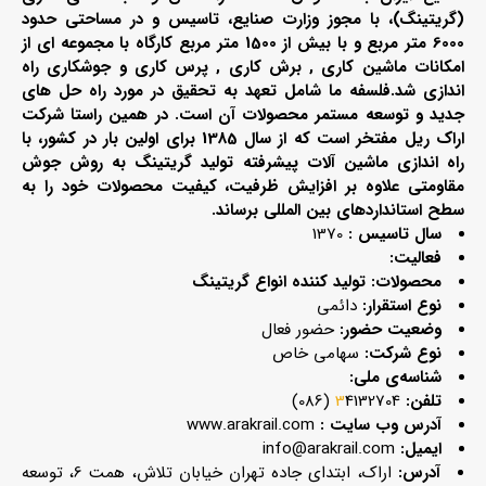
(گریتینگ)، با مجوز وزارت صنايع، تاسيس و در مساحتي حدود
6000 متر مربع و با بيش از 1500 متر مربع كارگاه با مجموعه اي از
امكانات ماشين كاري , برش كاري , پرس كاري و جوشكاري راه
اندازی شد.فلسفه ما شامل تعهد به تحقیق در مورد راه حل های
جدید و توسعه مستمر محصولات آن است. در همین راستا شرکت
اراک ریل مفتخر است که از سال 1385 برای اولین بار در کشور، با
راه اندازی ماشین آلات پیشرفته تولید گریتینگ به روش جوش
مقاومتی علاوه بر افزایش ظرفیت، کیفیت محصولات خود را به
سطح استانداردهای بین المللی برساند.
سال تاسیس :
1370
فعالیت:
محصولات: تولید کننده انواع گریتینگ
نوع استقرار:
دائمی
وضعیت حضور:
حضور فعال
نوع شرکت:
سهامی خاص
شناسه‌ی ملی:
تلفن:
4132704 (086)
3
آدرس وب سایت :
www.arakrail.com
ایمیل:
info@arakrail.com
آدرس:
اراک، ابتدای جاده تهران خیابان تلاش، همت 6، توسعه