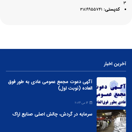
3
کدپستی:
3819955741
آخرین اخبار
آگهی دعوت مجمع عمومی عادی به طور فوق
العاده (نوبت اول)
14 می 2024
سرمایه در گردش، چالش اصلی صنایع اراک