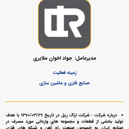
جواد اخوان ملایری
مدیرعامل:
زمینه فعالیت
صنایع فلزی و ماشین سازی
درباره شرکت : شرکت اراك ريل در تاريخ 1370/03/29 با هدف
توليد بخشي از قطعات و مجموعه هاي وارداتي مورد مصرف در
صنايع ايران به خصوص صنعت راه آهن و شبکه های فلزی