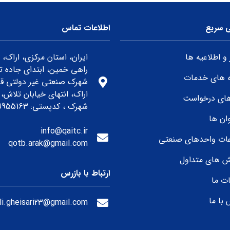
 سریع
اطلاعات تماس
 و اطلاعیه ها
ایران، استان مرکزی، اراک،
راهی خمین، ابتدای جاده ته
ه های خدمات
شهرک صنعتی غیر دولتی 
اراک، انتهای خیابان تلاش، 
های درخواست
شهرک ، کدپستی: 3819955163
ان ها
info@qaitc.ir
عات واحدهای صنعتی
qotb.arak@gmail.com
 های متداول
ارتباط با بازرس
ت ما
با ما
li.gheisari23@gmail.com