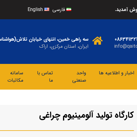
ش آمدید.
فارسی
English
08634132
سه راهی خمین، انتهای خیابان تلاش(هواشنا
info@qaitc
ایران، استان مرکزی، اراک
اخبار و اطلاعیه ها
واحد
تماس با
سامانه
صنعتی
ما
مکاتبات
کارگاه تولید آلومینیوم چراغی