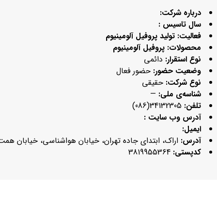
درباره شرکت:
سال تاسیس :
فعالیت:
تولید پروفیل آلومینیوم
محصولات: پروفیل آلومینیوم
نوع استقرار:
دائمی
وضعیت حضور:
حضور فعال
نوع شرکت:
حقیقی
شناسه‌ی ملی:
—
تلفن:
34132305(086)
آدرس وب سایت :
ایمیل:
آدرس:
اراک، ابتدای جاده تهران، خیابان هواشناسی، خیابان همت 
کدپستی:
3819955364