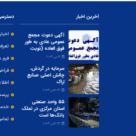
آخرین اخبار
دسترسی
اخبار
آگهی دعوت مجمع
عمومی عادی به طور
تعرف
فوق العاده (نوبت
اول)
فرم 
14 می 2024
سرمایه در گردش،
فراخو
چالش اصلی صنایع
اراک
اطلا
23 اکتبر 2023
پرسش
۵۵ واحد صنعتی
خدما
استان مرکزی در تملک
بانک‌ها است
تماس 
23 اکتبر 2023